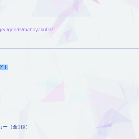
age/-/goods/mahoyaku03/
グ！
カー（全1種）