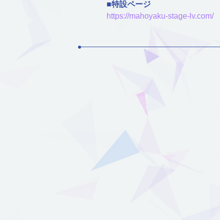
■特設ページ
https://mahoyaku-stage-lv.com/