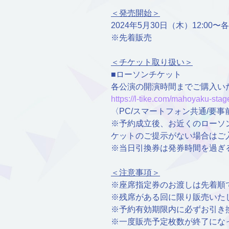
＜発売開始＞
2024年5月30日（木）12:0
※先着販売
＜チケット取り扱い＞
■ローソンチケット
各公演の開演時間までご購入い
https://l-tike.com/mahoyaku-stag
〈PC/スマートフォン共通/要
※予約成立後、お近くのローソ
ケットのご提示がない場合はご
※当日引換券は発券時間を過ぎ
＜注意事項＞
※座席指定券のお渡しは先着順
※残席がある回に限り販売いた
※予約有効期限内に必ずお引き
※一度販売予定枚数が終了にな