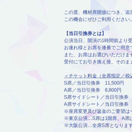
この度、機材席開放につき、追
この機会にぜひご利用ください
【当日引換券とは】
公演当日、開演の1時間前より
お連れ様とお席を連番でご用意
また、お席はお選びいただけま
受付にてお引き換え後、そのま
＜チケット料金（全席指定／税
S席／当日引換券 11,500円
A席／当日引換券 8,800円
S席サイドシート／当日引換券 1
A席サイドシート／当日引換券 8
※座席変更及び返金のご要望は
※東京公演…S席は1階席、A席
※大阪公演…全席S席となりま