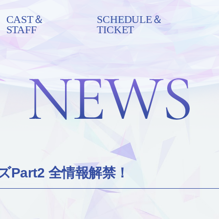
CAST＆
SCHEDULE＆
STAFF
TICKET
Part2 全情報解禁！