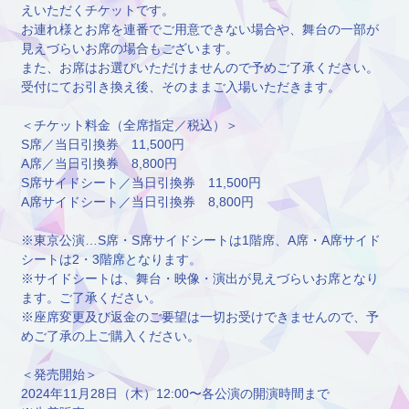
えいただくチケットです。
お連れ様とお席を連番でご用意できない場合や、舞台の一部が
見えづらいお席の場合もございます。
また、お席はお選びいただけませんので予めご了承ください。
受付にてお引き換え後、そのままご入場いただきます。
＜チケット料金（全席指定／税込）＞
S席／当日引換券 11,500円
A席／当日引換券 8,800円
S席サイドシート／当日引換券 11,500円
A席サイドシート／当日引換券 8,800円
※東京公演…S席・S席サイドシートは1階席、A席・A席サイド
シートは2・3階席となります。
※サイドシートは、舞台・映像・演出が見えづらいお席となり
ます。ご了承ください。
※座席変更及び返金のご要望は一切お受けできませんので、予
めご了承の上ご購入ください。
＜発売開始＞
2024年11月28日（木）12:00〜各公演の開演時間まで