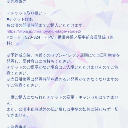
※先着販売
＜チケット取り扱い＞
■チケットぴあ
各公演の開演時間までご購入いただけます。
https://w.pia.jp/t/mahoyaku-stage-etude2/
Pコード：529-924 ＜PC・携帯共通／要事前会員登録（無
料）＞
※予約成立後、お近くのセブン-イレブン店頭にて当日引換券を
発券し、受付窓口にお持ちください。
チケットのご提示がない場合はご入場いただけませんのでご注
意ください。
※当日引換券は発券時間を過ぎると発券ができなくなりますの
でご注意ください。
一度ご購入になられたチケットの変更・キャンセルはできませ
ん。
また、公演中止時以外の払い戻しは事情の如何に関わらず一切
できません。
＜注意事項＞