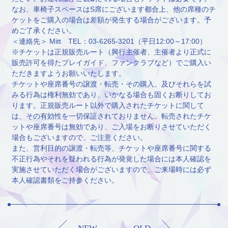
なお、車椅子スペースはS席にございます都合上、他の席種のチ
ケットをご購入の場合は差額が発生する場合がございます。予
めご了承ください。
＜連絡先＞ Mitt TEL：03-6265-3201（平日12:00～17:00）
※チケットは正規販売ルート（興行主催者、主催者より正式に
販売許可を得たプレイガイド、ファンクラブなど）でご購入い
ただきますようお願いいたします。
チケットや座席番号の譲渡・転売・その購入、及びそれらを試
みる行為は権利無効であり、いかなる場合も固くお断りしてお
ります。正規販売ルート以外で購入されたチケットに関して
は、その有効性を一切保証されておりません。転売されたチケ
ットや座席番号は無効であり、ご入場をお断りさせていただく
場合もございますので、ご注意ください。
また、営利目的の譲渡・転売等、チケットや座席番号に関する
不正行為やそれを疑われる行為が発覚した場合には本人確認を
実施させていただく場合がございますので、ご来場時には必ず
本人確認書類をご持参ください。