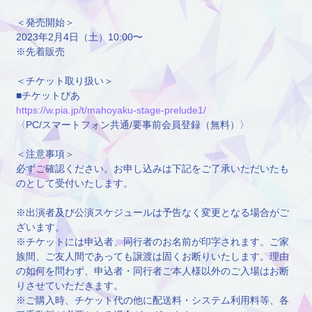
＜発売開始＞
2023年2月4日（土）10:00〜
※先着販売
＜チケット取り扱い＞
■チケットぴあ
https://w.pia.jp/t/mahoyaku-stage-prelude1/
〈PC/スマートフォン共通/要事前会員登録（無料）〉
＜注意事項＞
必ずご確認ください。お申し込みは下記をご了承いただいたも
のとして受付いたします。
※出演者及び公演スケジュールは予告なく変更となる場合がご
ざいます。
※チケットには申込者、同行者のお名前が印字されます。ご家
族間、ご友人間であっても譲渡は固くお断りいたします。理由
の如何を問わず、申込者・同行者ご本人様以外のご入場はお断
りさせていただきます。
※ご購入時、チケット代の他に配送料・システム利用料等、各