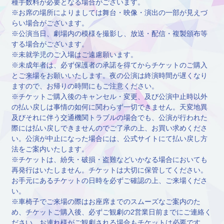
種手数料が必要となる場合がございます。
※お席の場所によりましては舞台・映像・演出の一部が見えづ
らい場合がございます。
※公演当日、劇場内の模様を撮影し、放送・配信・複製頒布等
する場合がございます。
※未就学児のご入場はご遠慮願います。
※未成年者は、必ず保護者の承諾を得てからチケットのご購入
とご来場をお願いいたします。夜の公演は終演時間が遅くなり
ますので、お帰りの時間にもご注意ください。
※チケットご購入後のキャンセル・変更、及び公演中止時以外
の払い戻しは事情の如何に関わらず一切できません。天変地異
及びそれに伴う交通機関トラブルの場合でも、公演が行われた
際には払い戻しできませんのでご了承の上、お買い求めくださ
い。公演が中止になった場合には、公式サイトにて払い戻し方
法をご案内いたします。
※チケットは、紛失・破損・盗難などいかなる場合においても
再発行はいたしません。チケットは大切に保管してください。
お手元にあるチケットの日時を必ずご確認の上、ご来場くださ
い。
※車椅子でご来場の際はお座席までのスムーズなご案内のた
め、チケットご購入後、必ずご観劇の2営業日前までにご連絡く
ださい。お連れ様がご観劇される場合もチケットは必要です。