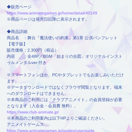
◆販売ページ
https://www.animategames.jp/home/detail/40149
※商品ページは発売日以降に表示されます。
◆商品詳細
商品名 ：舞台『魔法使いの約束』第1章 公演パンフレット
【電子版】
販売価格：2,300円（税込）
内容 ：全48P／BGM「始まりの合図」オリジナルインスト
ゥルメンタルver.付き
※スマートフォンほか、PCやタブレットでもお楽しみいただけ
ます。
※データダウンロードではなくブラウザ閲覧となります。端末
へのダウンロードはできません。
※本商品のご利用には「クラブアニメイト」の会員登録が必要
となります（入会金・会員費 無料）。
https://www.club-animate.jp/
※本商品のご利用案内は以下HPよりご確認ください。
アニメイトゲームス
https://www.animategames.jp/guides/userguide