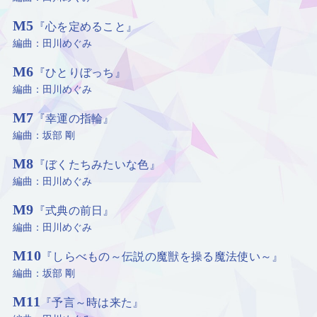
M5
『心を定めること』
編曲：田川めぐみ
M6
『ひとりぼっち』
編曲：田川めぐみ
M7
『幸運の指輪』
編曲：坂部 剛
M8
『ぼくたちみたいな色』
編曲：田川めぐみ
M9
『式典の前日』
編曲：田川めぐみ
M10
『しらべもの～伝説の魔獣を操る魔法使い～』
編曲：坂部 剛
M11
『予言～時は来た』