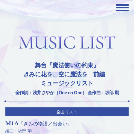
舞台『魔法使いの約束』
きみに花を、空に魔法を 前編
ミュージックリスト
全作詞：浅井さやか（One on One） 全作曲：坂部 剛
楽曲リスト
M1A
『きみの物語／出会い』
編曲：坂部 剛