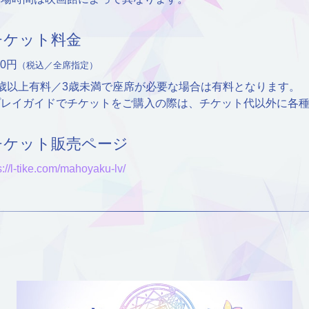
チケット料金
00円
（税込／全席指定）
3歳以上有料／3歳未満で座席が必要な場合は有料となります。
プレイガイドでチケットをご購入の際は、チケット代以外に各
チケット販売ページ
s://l-tike.com/mahoyaku-lv/