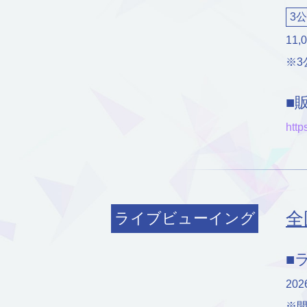
3
11,
※3
■
http
全
ライブビューイング
■
20
※