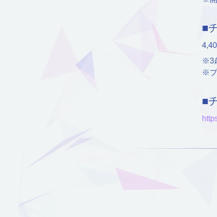
■
4,4
※
※
■
http