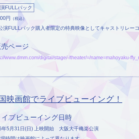
公演FULLパック
000円
（税込）
公演FULLパック購入者限定の特典映像としてキャストリレー
販売ページ
s://www.dmm.com/digital/stage/-/theater/=/name=mahoyaku-ffy_
国映画館でライブビューイング！
ライブビューイング日時
26年5月31日(日) 上映開始 大阪大千穐楽公演
開場時間は映画館によって異なります。