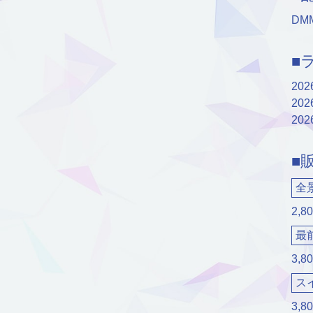
DM
■
20
20
20
■
全
2,8
最
3,8
ス
3,8