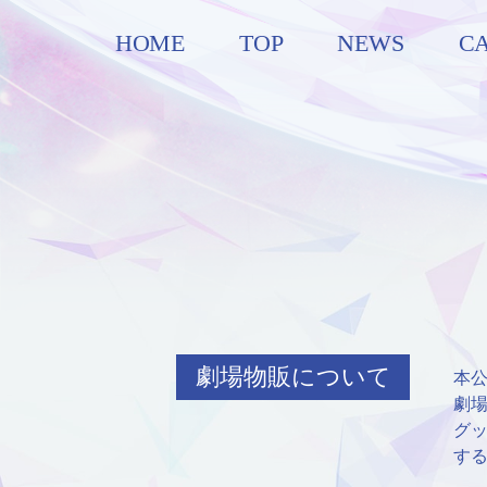
HOME
TOP
NEWS
C
劇場物販について
本
劇
グ
す