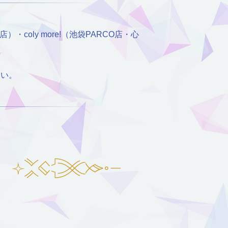
coly more!（池袋PARCO店・心
さい。