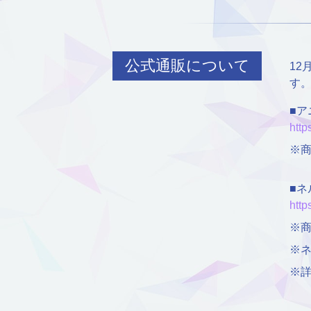
公式通販について
12
す
■ア
http
※商
■
http
※商
※
※